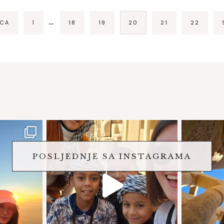
…
ICA
1
18
19
20
21
22
POSLJEDNJE SA INSTAGRAMA