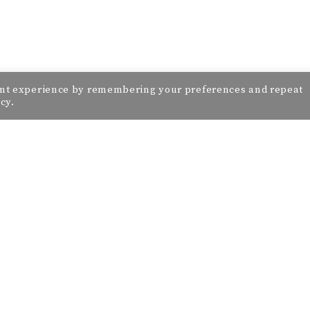
vant experience by remembering your preferences and repeat
icy.
KONTAKTIRAJ ME:
IME I PREZIME (OBAVEZNO)