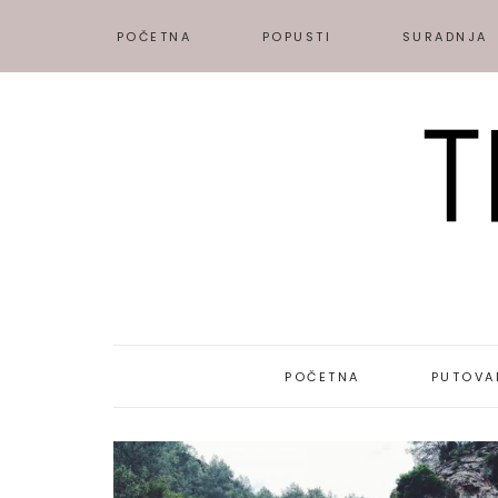
POČETNA
POPUSTI
SURADNJA
POČETNA
PUTOVA
DESTINAC
PUTOPISI