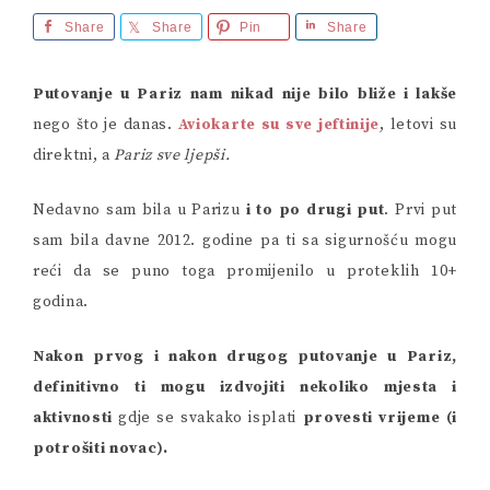
Share
Share
Pin
Share
Putovanje u Pariz nam nikad nije bilo bliže i lakše
nego što je danas.
Aviokarte su sve jeftinije
, letovi su
direktni, a
Pariz sve ljepši.
Nedavno sam bila u Parizu
i to po drugi put
. Prvi put
sam bila davne 2012. godine pa ti sa sigurnošću mogu
reći da se puno toga promijenilo u proteklih 10+
godina.
Nakon prvog i nakon drugog putovanje u Pariz,
definitivno ti mogu izdvojiti nekoliko mjesta i
aktivnosti
gdje se svakako isplati
provesti vrijeme (i
potrošiti novac).