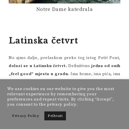
Notre Dame katedrala
Latinska četvrt
No ajmo dalje, prelaskom preko tog istog Petit Pont,
dolazi se u Latinsku četvrt.
Definitivno
jedna od onih
„feel good“ mjesta u gradu.
Ima hrane, ima pića, ima
svega!
We use cookies on our website to give you the most
relevant experience by remembering your
Ondje se nalazi i
knjižara „Shakespear and
preferences and repeat visits. By clicking “Accept”,
company“
. Mala ali poznata knjižara u Parizu.
you consent to the privacy policy.
Otvorena je 1919. godine, a
upravo su ovdje dolazile
Privacy Policy
Prihvati
kupovati knjige sve velike face 20. stoljeća poput
Hemingwaya.