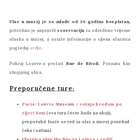
Ulaz u muzej je za mlađe od 26 godina besplatan,
potrebno je napraviti
rezervaciju
za određeno vrijeme
ulaska u muzej, a ostale informacije o cijena ulaznica
pogledaj
ovdje
.
Pokraj Louvre-a prolazi
Rue de Rivoli
. Poznata kao
shopping ulica.
Preporučene ture:
Paris: Louvre Museum + vožnja brodom po
rijeci Seni
(ova tura često bude na akciji,
preporuka! Inače se red za ulaz u muzej ponekad
čeka i satima)
Ulaznica skip the line za Louvre + vodič