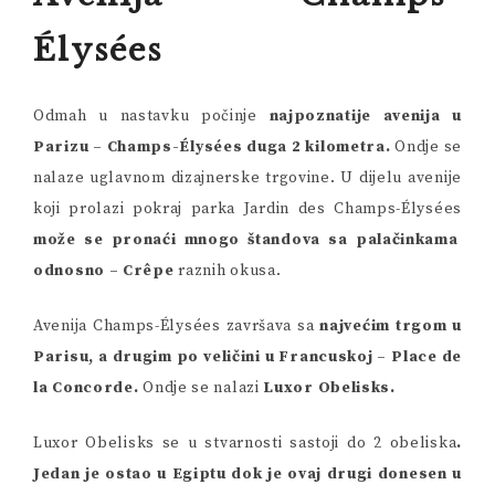
Élysées
Odmah u nastavku počinje
najpoznatije avenija u
Parizu – Champs-Élysées duga 2 kilometra.
Ondje se
nalaze uglavnom dizajnerske trgovine. U dijelu avenije
koji prolazi pokraj parka Jardin des Champs-Élysées
može se pronaći mnogo štandova sa palačinkama
odnosno – Crêpe
raznih okusa.
Avenija Champs-Élysées završava sa
najvećim trgom u
Parisu, a drugim po veličini u Francuskoj – Place de
la Concorde.
Ondje se nalazi
Luxor Obelisks.
Luxor Obelisks se u stvarnosti sastoji do 2 obeliska
.
Jedan je ostao u Egiptu dok je ovaj drugi donesen u