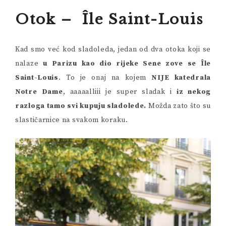
Otok – Île Saint-Louis
Kad smo već kod sladoleda, jedan od dva otoka koji se
nalaze
u Parizu kao dio rijeke Sene zove se Île
Saint-Louis
. To je onaj na kojem
NIJE katedrala
Notre Dame
, aaaaalliii je super sladak i
iz nekog
razloga tamo svi kupuju sladolede.
Možda zato što su
slastičarnice na svakom koraku.