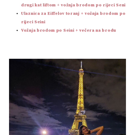
drugi kat liftom + vožnja brodom po rijeci Seni
Ulaznica za Eiffelov toranj + vožnja brodom po
rijeci Seini
Vožnja brodom po Seini + večera na brodu