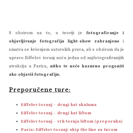
S obzirom na to, u teoriji je
fotografiranje i
objavljivanje fotografija light-show zabranjeno
i
smatra se kršenjem autorskih prava, ali s obzirom da je
upravo Eiffelov toranj noću jedna od najfotografiranijih
atrakcija u Parizu,
nitko te neće kazneno progoniti
ako objaviš fotografiju.
Preporučene ture:
Eiffelov toranj – drugi kat skalama
Eiffelov toranj – drugi kat liftom
Eiffelov toranj – vrh tornja liftom (preporuka)
Paris: Eiffelov toranj: skip the line sa turom