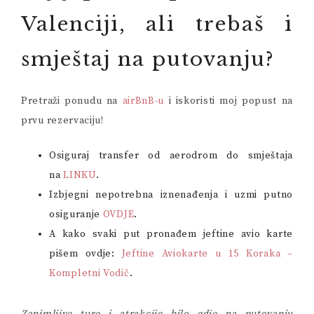
Valenciji, ali trebaš i
smještaj na putovanju?
Pretraži ponudu na
airBnB-u
i iskoristi moj popust na
prvu rezervaciju!
Osiguraj transfer od aerodrom do smještaja
na
LINKU
.
Izbjegni nepotrebna iznenađenja i uzmi putno
osiguranje
OVDJE
.
A kako svaki put pronađem jeftine avio karte
pišem ovdje:
Jeftine Aviokarte u 15 Koraka –
Kompletni Vodič
.
Zanimljive ture i atrakcije bilo gdje na putovanju