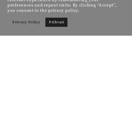
relevant experience by remembering your
preferences and repeat visits. By clicking “Accept”,
you consent to the privacy policy.
Privacy Policy
Prihvati
ZAPRATI ME:
FACEBOOK