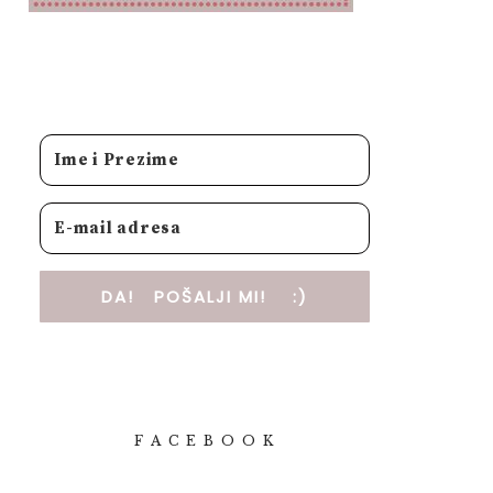
DA! POŠALJI MI! :)
F A C E B O O K