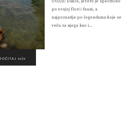
OVDJE! Dakle, jezero je specifično
po svojoj flori i fauni, a
najpoznatije po legendama koje se
vežu za njega kao i…
ROČITAJ
više