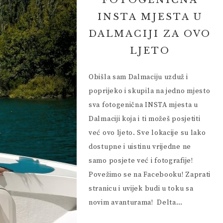
FOTOGENIČNA
 VIKEND
HRVATSKA I OKOLICA
INSTA MJESTA U
EUROPA I SVIJET
DALMACIJI ZA OVO
 PRIJATELJA
LJETO
Obišla sam Dalmaciju uzduž i
poprijeko i skupila na jedno mjesto
sva fotogenična INSTA mjesta u
Dalmaciji koja i ti možeš posjetiti
već ovo ljeto. Sve lokacije su lako
dostupne i uistinu vrijedne ne
samo posjete već i fotografije!
Povežimo se na Facebooku! Zaprati
stranicu i uvijek budi u toku sa
novim avanturama! Delta…