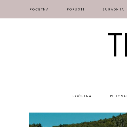
POČETNA
POPUSTI
SURADNJA
POČETNA
PUTOVA
DESTINAC
PUTOPISI