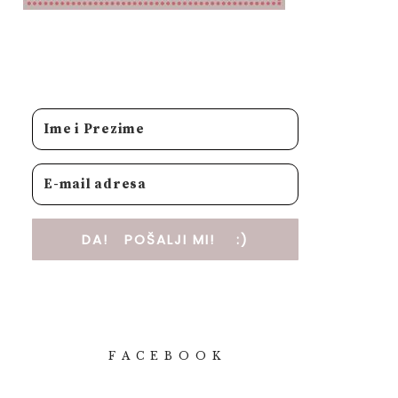
DA! POŠALJI MI! :)
F A C E B O O K