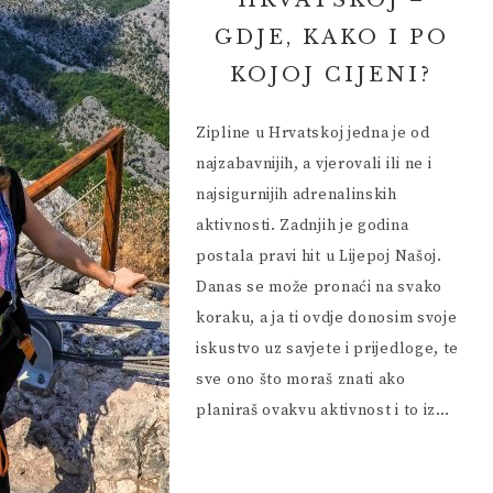
HRVATSKOJ –
 VIKEND
HRVATSKA I OKOLICA
GDJE, KAKO I PO
EUROPA I SVIJET
KOJOJ CIJENI?
 PRIJATELJA
Zipline u Hrvatskoj jedna je od
najzabavnijih, a vjerovali ili ne i
najsigurnijih adrenalinskih
aktivnosti. Zadnjih je godina
postala pravi hit u Lijepoj Našoj.
Danas se može pronaći na svako
koraku, a ja ti ovdje donosim svoje
iskustvo uz savjete i prijedloge, te
sve ono što moraš znati ako
planiraš ovakvu aktivnost i to iz…