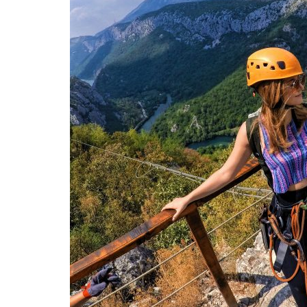
KAMO ZA
SAVJETI
PUTOPISI