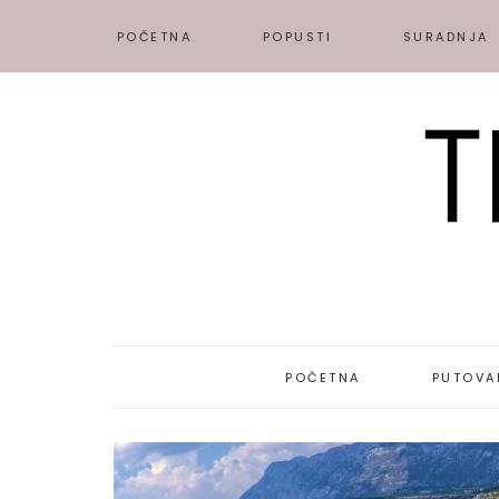
POČETNA
POPUSTI
SURADNJA
POČETNA
PUTOVA
DESTINAC
PUTOPISI