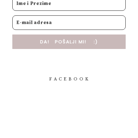
DA! POŠALJI MI! :)
F A C E B O O K