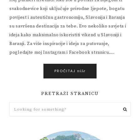
Hej putnici i izletnici! Ako ste u potrazi za bijegom iz
svakodnevice koji uključuje prirodne ljepote, bogatu
povijest i autentičnu gastronomiju, Slavonija i Baranja
su savršena destinacija za tebe. Evo nekoliko savjeta i
ideja kako maksimalno iskoristiti vikend u Slavoniji i
Baranji. Za više inspiracije i ideja za putovanje,
pogledajte moj Instagram i Facebook stranicu….
PROČITAJ
više
PRETRAŽI STRANICU