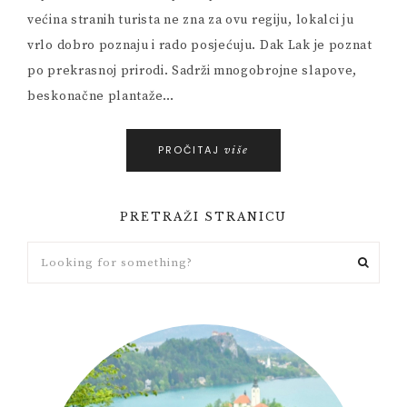
većina stranih turista ne zna za ovu regiju, lokalci ju
vrlo dobro poznaju i rado posjećuju. Dak Lak je poznat
po prekrasnoj prirodi. Sadrži mnogobrojne slapove,
beskonačne plantaže…
PROČITAJ
više
PRETRAŽI STRANICU