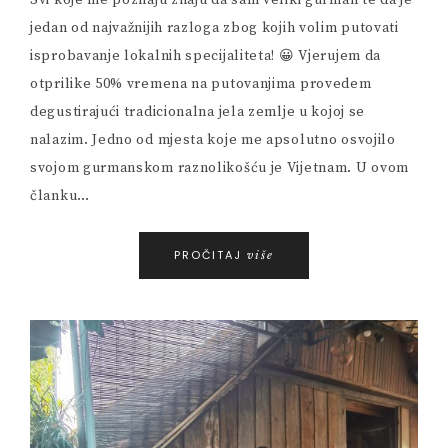
Svi koje me poznaju znaju da sam veliki gurman te da je
jedan od najvažnijih razloga zbog kojih volim putovati
isprobavanje lokalnih specijaliteta! 😀 Vjerujem da
otprilike 50% vremena na putovanjima provedem
degustirajući tradicionalna jela zemlje u kojoj se
nalazim. Jedno od mjesta koje me apsolutno osvojilo
svojom gurmanskom raznolikošću je Vijetnam. U ovom
članku…
PROČITAJ
više