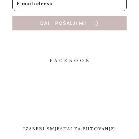
DA! POŠALJI MI! :)
F A C E B O O K
IZABERI SMJEŠTAJ ZA PUTOVANJE: