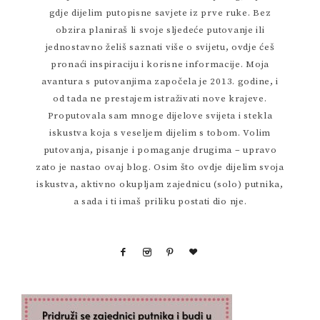
gdje dijelim putopisne savjete iz prve ruke. Bez
obzira planiraš li svoje sljedeće putovanje ili
jednostavno želiš saznati više o svijetu, ovdje ćeš
pronaći inspiraciju i korisne informacije. Moja
avantura s putovanjima započela je 2013. godine, i
od tada ne prestajem istraživati nove krajeve.
Proputovala sam mnoge dijelove svijeta i stekla
iskustva koja s veseljem dijelim s tobom. Volim
putovanja, pisanje i pomaganje drugima – upravo
zato je nastao ovaj blog. Osim što ovdje dijelim svoja
iskustva, aktivno okupljam zajednicu (solo) putnika,
a sada i ti imaš priliku postati dio nje.