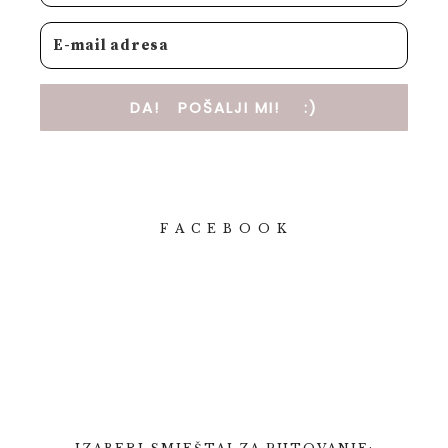
DA! POŠALJI MI! :)
F A C E B O O K