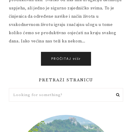
produktivan dan? Svatko od nas ima drugačiju definiciju
uspjeha, ali jedno je sigurno zajedničko svima. To je
činjenica da određene navike i način života u
svakodnevnom životu igraju značajnu ulogu u tome
koliko ćemo se produktivno osjećati na kraju svakog
dana. Iako većina nas teži ka nekom…
PROČITAJ
više
PRETRAŽI STRANICU