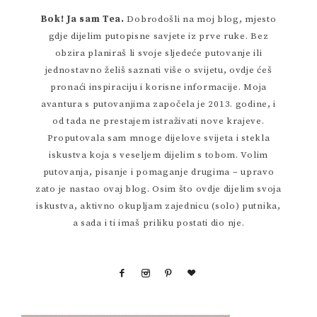
Bok! Ja sam Tea.
Dobrodošli na moj blog, mjesto
gdje dijelim putopisne savjete iz prve ruke. Bez
obzira planiraš li svoje sljedeće putovanje ili
jednostavno želiš saznati više o svijetu, ovdje ćeš
pronaći inspiraciju i korisne informacije. Moja
avantura s putovanjima započela je 2013. godine, i
od tada ne prestajem istraživati nove krajeve.
Proputovala sam mnoge dijelove svijeta i stekla
iskustva koja s veseljem dijelim s tobom. Volim
putovanja, pisanje i pomaganje drugima – upravo
zato je nastao ovaj blog. Osim što ovdje dijelim svoja
iskustva, aktivno okupljam zajednicu (solo) putnika,
a sada i ti imaš priliku postati dio nje.