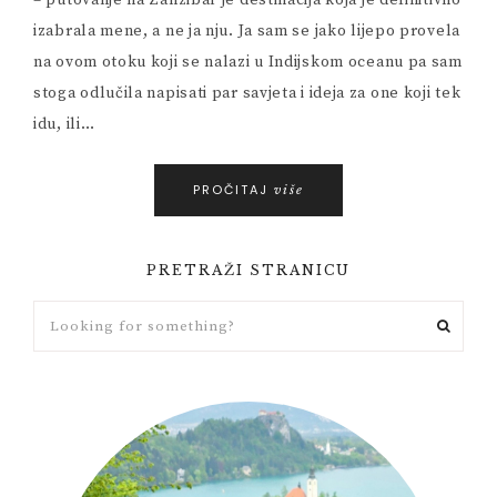
– putovanje na Zanzibar je destinacija koja je definitivno
izabrala mene, a ne ja nju. Ja sam se jako lijepo provela
na ovom otoku koji se nalazi u Indijskom oceanu pa sam
stoga odlučila napisati par savjeta i ideja za one koji tek
idu, ili…
PROČITAJ
više
PRETRAŽI STRANICU