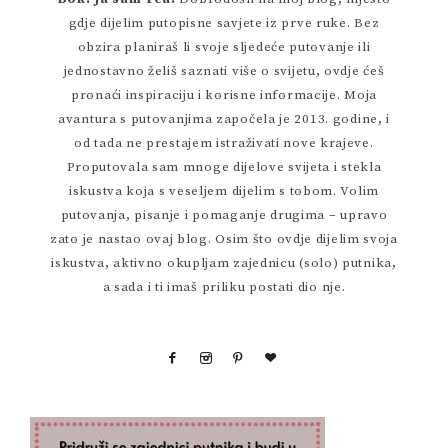
gdje dijelim putopisne savjete iz prve ruke. Bez
obzira planiraš li svoje sljedeće putovanje ili
jednostavno želiš saznati više o svijetu, ovdje ćeš
pronaći inspiraciju i korisne informacije. Moja
avantura s putovanjima započela je 2013. godine, i
od tada ne prestajem istraživati nove krajeve.
Proputovala sam mnoge dijelove svijeta i stekla
iskustva koja s veseljem dijelim s tobom. Volim
putovanja, pisanje i pomaganje drugima – upravo
zato je nastao ovaj blog. Osim što ovdje dijelim svoja
iskustva, aktivno okupljam zajednicu (solo) putnika,
a sada i ti imaš priliku postati dio nje.