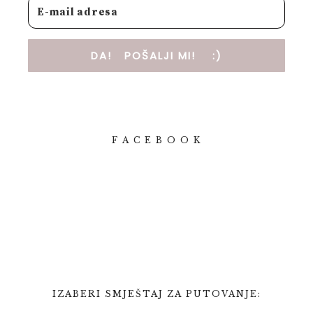
DA! POŠALJI MI! :)
F A C E B O O K
IZABERI SMJEŠTAJ ZA PUTOVANJE: