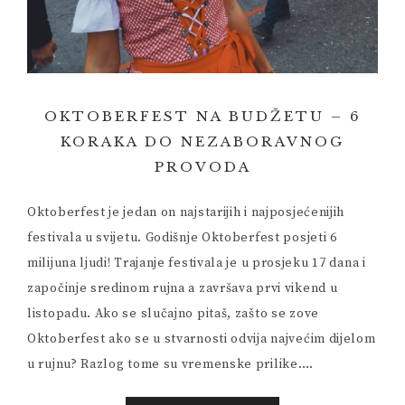
OKTOBERFEST NA BUDŽETU – 6
KORAKA DO NEZABORAVNOG
PROVODA
Oktoberfest je jedan on najstarijih i najposjećenijih
festivala u svijetu. Godišnje Oktoberfest posjeti 6
milijuna ljudi! Trajanje festivala je u prosjeku 17 dana i
započinje sredinom rujna a završava prvi vikend u
listopadu. Ako se slučajno pitaš, zašto se zove
Oktoberfest ako se u stvarnosti odvija najvećim dijelom
u rujnu? Razlog tome su vremenske prilike….