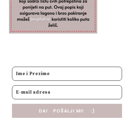
DA! POŠALJI MI! :)