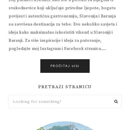
Hej putnici i izletnici! Ako ste u potrazi za bijegom iz
svakodnevice koji uključuje prirodne ljepote, bogatu
povijest i autentičnu gastronomiju, Slavonija i Baranja
su savršena destinacija za tebe. Evo nekoliko savjeta i
ideja kako maksimalno iskoristiti vikend u Slavoniji i
Baranji. Za više inspiracije i ideja za putovanje,
pogledajte moj Instagram i Facebook stranicu….
PROČITAJ
više
PRETRAŽI STRANICU