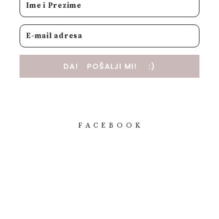
DA! POŠALJI MI! :)
F A C E B O O K