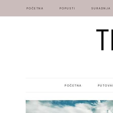
POČETNA
POPUSTI
SURADNJA
POČETNA
PUTOVA
DESTINAC
PUTOPISI