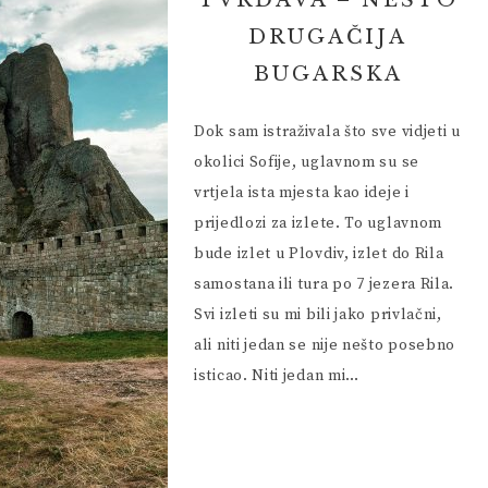
TVRĐAVA – NEŠTO
 VIKEND
HRVATSKA I OKOLICA
DRUGAČIJA
EUROPA I SVIJET
BUGARSKA
 PRIJATELJA
Dok sam istraživala što sve vidjeti u
okolici Sofije, uglavnom su se
vrtjela ista mjesta kao ideje i
prijedlozi za izlete. To uglavnom
bude izlet u Plovdiv, izlet do Rila
samostana ili tura po 7 jezera Rila.
Svi izleti su mi bili jako privlačni,
ali niti jedan se nije nešto posebno
isticao. Niti jedan mi…