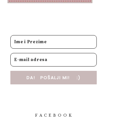
DA! POŠALJI MI! :)
F A C E B O O K