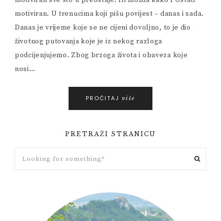
motiviran sve što ti preostaje. Ili možda kako POstati
motiviran. U trenucima koji pišu povijest – danas i sada.
Danas je vrijeme koje se ne cijeni dovoljno, to je dio
životnog putovanja koje je iz nekog razloga
podcijenjujemo. Zbog brzoga života i obaveza koje
nosi…
PROČITAJ
više
PRETRAŽI STRANICU