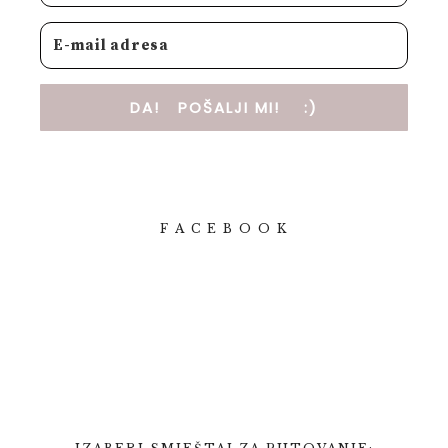
DA! POŠALJI MI! :)
F A C E B O O K