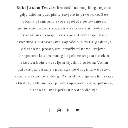
Bok! Ja sam Tea.
Dobrodošli na moj blog, mjesto
gdje dijelim putopisne savjete iz prve ruke. Bez
obzira planiraš li svoje sljedeće putovanje ili
jednostavno želiš saznati više o svijetu, ovdje ćeš
pronaći inspiraciju i korisne informacije. Moja
avantura s putovanjima započela je 2013. godine, i
od tada ne prestajem istraživati nove krajeve.
Proputovala sam mnoge dijelove svijeta i stekla
iskustva koja s veseljem dijelim s tobom. Volim
putovanja, pisanje i pomaganje drugima – upravo
zato je nastao ovaj blog. Osim što ovdje dijelim svoja
iskustva, aktivno okupljam zajednicu (solo) putnika,
a sada i ti imaš priliku postati dio nje.