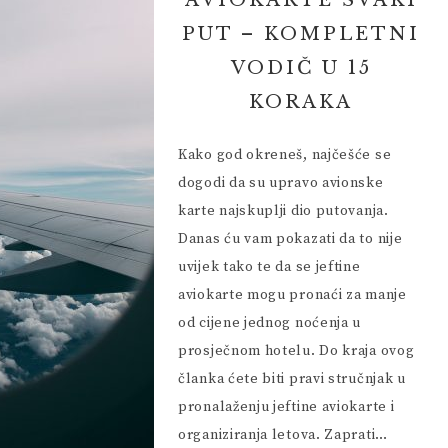
AVIOKARTE SVAKI
 VIKEND
HRVATSKA I OKOLICA
PUT – KOMPLETNI
EUROPA I SVIJET
VODIČ U 15
 PRIJATELJA
KORAKA
Kako god okreneš, najčešće se
dogodi da su upravo avionske
karte najskuplji dio putovanja.
Danas ću vam pokazati da to nije
uvijek tako te da se jeftine
aviokarte mogu pronaći za manje
od cijene jednog noćenja u
prosječnom hotelu. Do kraja ovog
članka ćete biti pravi stručnjak u
pronalaženju jeftine aviokarte i
organiziranja letova. Zaprati…