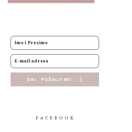
DA! POŠALJI MI! :)
F A C E B O O K