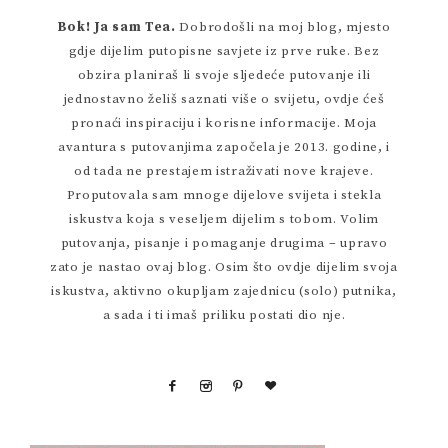
Bok! Ja sam Tea.
Dobrodošli na moj blog, mjesto
gdje dijelim putopisne savjete iz prve ruke. Bez
obzira planiraš li svoje sljedeće putovanje ili
jednostavno želiš saznati više o svijetu, ovdje ćeš
pronaći inspiraciju i korisne informacije. Moja
avantura s putovanjima započela je 2013. godine, i
od tada ne prestajem istraživati nove krajeve.
Proputovala sam mnoge dijelove svijeta i stekla
iskustva koja s veseljem dijelim s tobom. Volim
putovanja, pisanje i pomaganje drugima – upravo
zato je nastao ovaj blog. Osim što ovdje dijelim svoja
iskustva, aktivno okupljam zajednicu (solo) putnika,
a sada i ti imaš priliku postati dio nje.