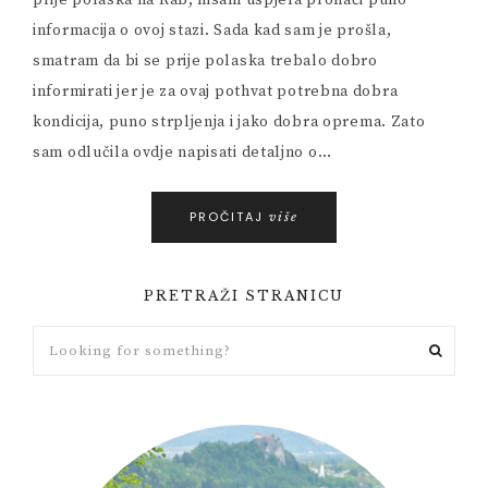
prije polaska na Rab, nisam uspjela pronaći puno
informacija o ovoj stazi. Sada kad sam je prošla,
smatram da bi se prije polaska trebalo dobro
informirati jer je za ovaj pothvat potrebna dobra
kondicija, puno strpljenja i jako dobra oprema. Zato
sam odlučila ovdje napisati detaljno o…
PROČITAJ
više
PRETRAŽI STRANICU