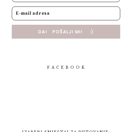
DA! POŠALJI MI! :)
F A C E B O O K