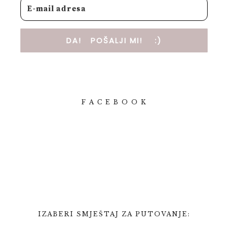
DA! POŠALJI MI! :)
F A C E B O O K
IZABERI SMJEŠTAJ ZA PUTOVANJE: