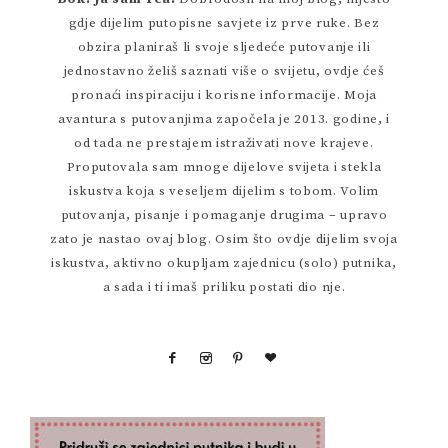
gdje dijelim putopisne savjete iz prve ruke. Bez
obzira planiraš li svoje sljedeće putovanje ili
jednostavno želiš saznati više o svijetu, ovdje ćeš
pronaći inspiraciju i korisne informacije. Moja
avantura s putovanjima započela je 2013. godine, i
od tada ne prestajem istraživati nove krajeve.
Proputovala sam mnoge dijelove svijeta i stekla
iskustva koja s veseljem dijelim s tobom. Volim
putovanja, pisanje i pomaganje drugima – upravo
zato je nastao ovaj blog. Osim što ovdje dijelim svoja
iskustva, aktivno okupljam zajednicu (solo) putnika,
a sada i ti imaš priliku postati dio nje.