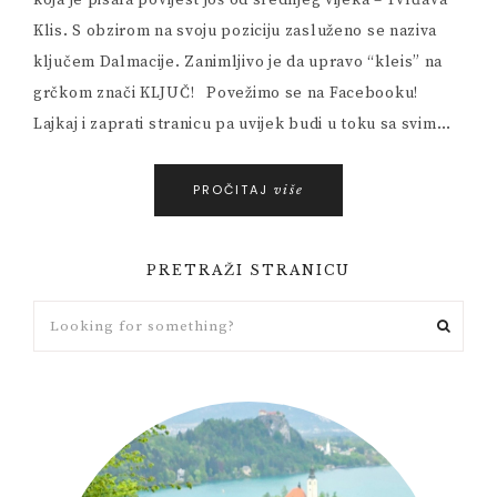
koja je pisala povijest još od srednjeg vijeka – Tvrđava
Klis. S obzirom na svoju poziciju zasluženo se naziva
ključem Dalmacije. Zanimljivo je da upravo “kleis” na
grčkom znači KLJUČ! Povežimo se na Facebooku!
Lajkaj i zaprati stranicu pa uvijek budi u toku sa svim…
PROČITAJ
više
PRETRAŽI STRANICU