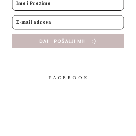
DA! POŠALJI MI! :)
F A C E B O O K