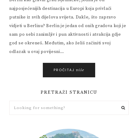
Berlin kao glavni grad Njemačke, jedna je on
najposjećenijih destinacija u Europi koja privlači
putnike iz svih dijelova svijeta. Dakle, što zapravo
vidjeti u Berlinu? Berlin je jedan od onih gradova koji je
sam po sebi zanimljiv i pun aktivnosti i atrakcija gdje
god se okreneš. Međutim, ako želiš začiniti svoj
odlazak u ovaj povijesni…
PROČITAJ
više
PRETRAŽI STRANICU