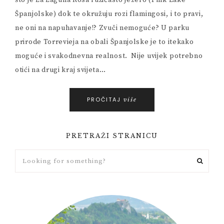
što je La Laguna Rosa ružičasto jezero (Pink Lake
Španjolske) dok te okružuju rozi flamingosi, i to pravi,
ne oni na napuhavanje!? Zvuči nemoguće? U parku
prirode Torrevieja na obali Španjolske je to itekako
moguće i svakodnevna realnost. Nije uvijek potrebno
otići na drugi kraj svijeta…
PROČITAJ
više
PRETRAŽI STRANICU