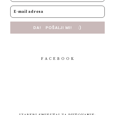
DA! POŠALJI MI! :)
F A C E B O O K