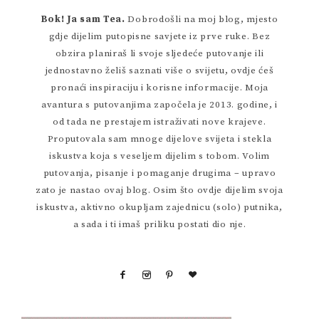
Bok! Ja sam Tea.
Dobrodošli na moj blog, mjesto
gdje dijelim putopisne savjete iz prve ruke. Bez
obzira planiraš li svoje sljedeće putovanje ili
jednostavno želiš saznati više o svijetu, ovdje ćeš
pronaći inspiraciju i korisne informacije. Moja
avantura s putovanjima započela je 2013. godine, i
od tada ne prestajem istraživati nove krajeve.
Proputovala sam mnoge dijelove svijeta i stekla
iskustva koja s veseljem dijelim s tobom. Volim
putovanja, pisanje i pomaganje drugima – upravo
zato je nastao ovaj blog. Osim što ovdje dijelim svoja
iskustva, aktivno okupljam zajednicu (solo) putnika,
a sada i ti imaš priliku postati dio nje.