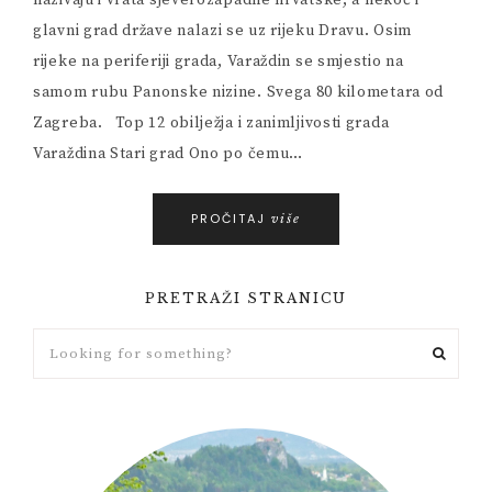
nazivaju i vrata sjeverozapadne hrvatske, a nekoć i
glavni grad države nalazi se uz rijeku Dravu. Osim
rijeke na periferiji grada, Varaždin se smjestio na
samom rubu Panonske nizine. Svega 80 kilometara od
Zagreba. Top 12 obilježja i zanimljivosti grada
Varaždina Stari grad Ono po čemu…
PROČITAJ
više
PRETRAŽI STRANICU