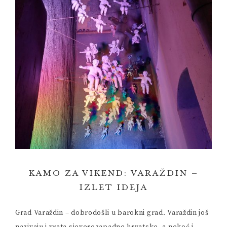
KAMO ZA VIKEND: VARAŽDIN –
IZLET IDEJA
Grad Varaždin – dobrodošli u barokni grad. Varaždin još