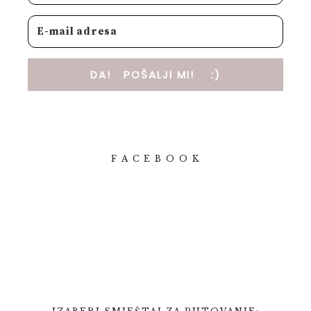
DA! POŠALJI MI! :)
F A C E B O O K