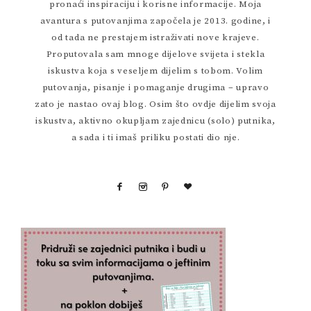
pronaći inspiraciju i korisne informacije. Moja
avantura s putovanjima započela je 2013. godine, i
od tada ne prestajem istraživati nove krajeve.
Proputovala sam mnoge dijelove svijeta i stekla
iskustva koja s veseljem dijelim s tobom. Volim
putovanja, pisanje i pomaganje drugima – upravo
zato je nastao ovaj blog. Osim što ovdje dijelim svoja
iskustva, aktivno okupljam zajednicu (solo) putnika,
a sada i ti imaš priliku postati dio nje.