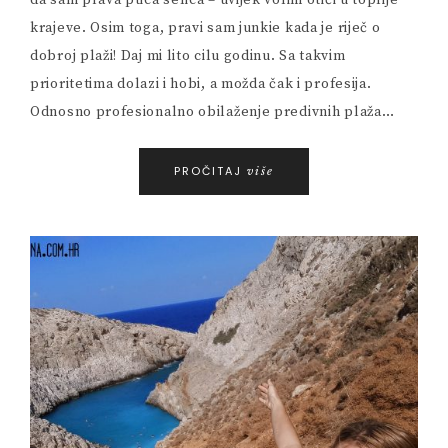
da sam prava ptica selica – uvijek volim otići u toplije
krajeve. Osim toga, pravi sam junkie kada je riječ o
dobroj plaži! Daj mi lito cilu godinu. Sa takvim
prioritetima dolazi i hobi, a možda čak i profesija.
Odnosno profesionalno obilaženje predivnih plaža…
PROČITAJ
više