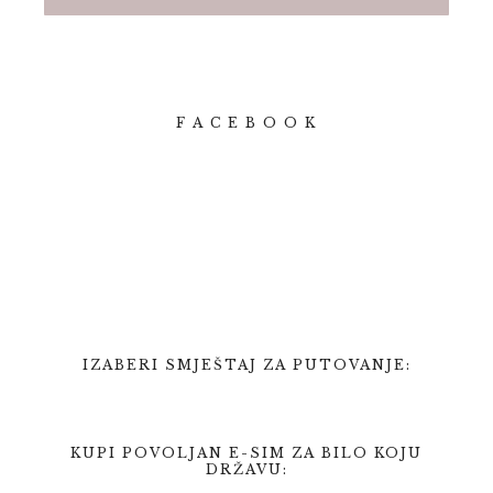
F A C E B O O K
IZABERI SMJEŠTAJ ZA PUTOVANJE:
KUPI POVOLJAN E-SIM ZA BILO KOJU
DRŽAVU: