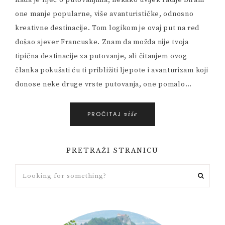
Kada je riječ o putovanjima, nekako uvijek radije biram
one manje popularne, više avanturističke, odnosno
kreativne destinacije. Tom logikom je ovaj put na red
došao sjever Francuske. Znam da možda nije tvoja
tipična destinacije za putovanje, ali čitanjem ovog
članka pokušati ću ti približiti ljepote i avanturizam koji
donose neke druge vrste putovanja, one pomalo…
PROČITAJ
više
PRETRAŽI STRANICU