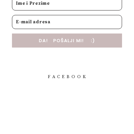
DA! POŠALJI MI! :)
F A C E B O O K